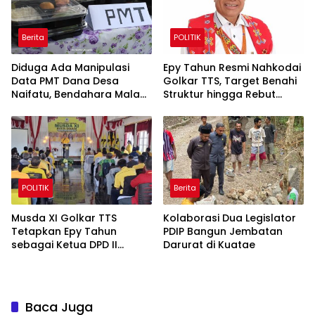
Berita
POLITIK
Diduga Ada Manipulasi
Epy Tahun Resmi Nahkodai
Data PMT Dana Desa
Golkar TTS, Target Benahi
Naifatu, Bendahara Malah
Struktur hingga Rebut
Blokir Nomor Wartawan
Kembali Kejayaan Partai
POLITIK
Berita
Musda XI Golkar TTS
Kolaborasi Dua Legislator
Tetapkan Epy Tahun
PDIP Bangun Jembatan
sebagai Ketua DPD II
Darurat di Kuatae
Periode 2025–2030
Baca Juga