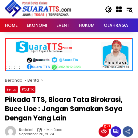
Langsung
ke
konten
HOME
EKONOMI
EVENT
HUKUM
OLAHRAGA
Beranda
Berita
Berita
POLITIK
Pilkada TTS, Bicara Tata Birokrasi,
Buce Lioe : Jangan Samakan Saya
Dengan Yang Lain
1247
Redaksi
4 Min Baca
September 20, 2024