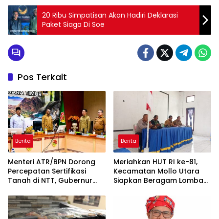
20 Ribu Simpatisan Akan Hadiri Deklarasi
Paket Siaga Di Soe
Pos Terkait
Berita
Berita
Menteri ATR/BPN Dorong
Meriahkan HUT RI ke-81,
Percepatan Sertifikasi
Kecamatan Mollo Utara
Tanah di NTT, Gubernur
Siapkan Beragam Lomba
Melki Perkuat Sinergi Tata
dan Parade Budaya, Judi
Ruang
Dilarang