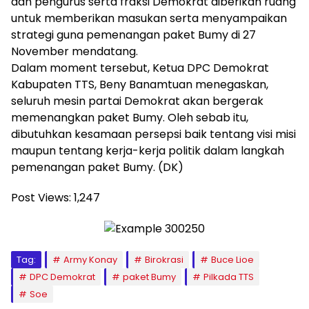
dan pengurus serta fraksi Demokrat diberikan ruang
untuk memberikan masukan serta menyampaikan
strategi guna pemenangan paket Bumy di 27
November mendatang.
Dalam moment tersebut, Ketua DPC Demokrat
Kabupaten TTS, Beny Banamtuan menegaskan,
seluruh mesin partai Demokrat akan bergerak
memenangkan paket Bumy. Oleh sebab itu,
dibutuhkan kesamaan persepsi baik tentang visi misi
maupun tentang kerja-kerja politik dalam langkah
pemenangan paket Bumy. (DK)
Post Views:
1,247
Tag:
Army Konay
Birokrasi
Buce Lioe
DPC Demokrat
paket Bumy
Pilkada TTS
Soe