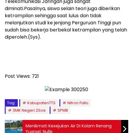
Telekomunikasi Jaringan juga sangat
diminati.Pasalnya, siswa selain teori juga diberikan
ketrampilan sehingga saat lulus dan tidak
melanjutkan studi ke jenjang Perguruan Tinggi pun
sudah bisa bekerja berbekal ketrampilan yang telah
diperoleh.(Sys).
Post Views:
721
Tag:
KabupatenTTS
Nifron Fallo
SMK Negeri 2Soe
SPMB
Menikmati Kesejukan Air Di Kolam Renang
Yuarsel, Nulle