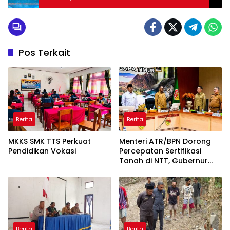
Pos Terkait
Berita
Berita
MKKS SMK TTS Perkuat
Menteri ATR/BPN Dorong
Pendidikan Vokasi
Percepatan Sertifikasi
Tanah di NTT, Gubernur
Melki Perkuat Sinergi Tata
Ruang
Berita
Berita