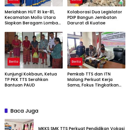
Meriahkan HUT RI ke-81,
Kolaborasi Dua Legislator
Kecamatan Mollo Utara
PDIP Bangun Jembatan
Siapkan Beragam Lomba
Darurat di Kuatae
dan Parade Budaya, Judi
Dilarang
Berita
Berita
Kunjungi Kokbaun, Ketua
Pemkab TTS dan ITN
TP PKK TTS Serahkan
Malang Perkuat Kerja
Bantuan PAUD
Sama, Fokus Tingkatkan
SDM dan Inovasi Daerah
Baca Juga
MKKS SMK TTS Perkuat Pendidikan Vokasi