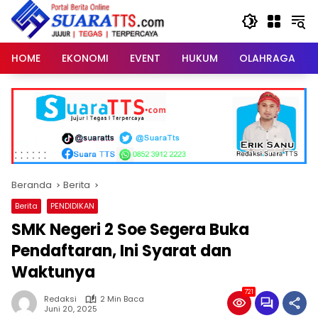
Langsung
ke
konten
HOME
EKONOMI
EVENT
HUKUM
OLAHRAGA
Beranda
Berita
Berita
PENDIDIKAN
SMK Negeri 2 Soe Segera Buka
Pendaftaran, Ini Syarat dan
Waktunya
721
Redaksi
2 Min Baca
Juni 20, 2025